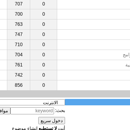
707
0
700
0
763
0
747
0
710
0
امج
0
704
ية
0
761
742
0
856
0
بحث:
أنت
لا تستطيع
إنشاء موضوع