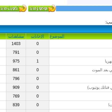
ب:
الموضوع
الإجابات
مشاهدات
1403
0
791
0
975
1
ي بعد الموت
0
861
796
0
قناتك يوتيوب)
0
909
769
0
ت!
0
839