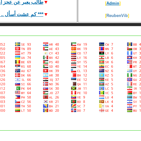
▼
طالب يعبر عن عجز ام
]
Admin
[
▼
*** ﻛﻢ ﻋﺸﺖ ﺃﺳﺄﻝ .. ﺃ.
]
ReubenVib
[