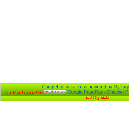
4723 يوم و 19 ساعة و 53
دقيقة و 37 ثانية