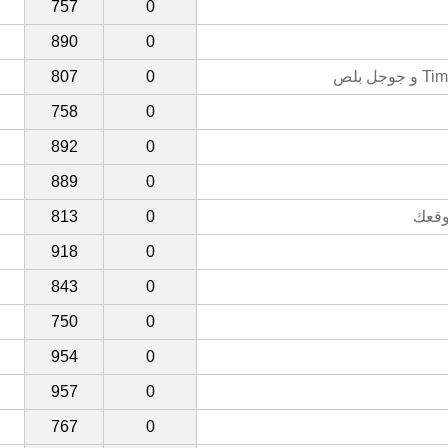
757
0
890
0
807
0
758
0
892
0
889
0
813
0
918
0
843
0
750
0
954
0
957
0
767
0