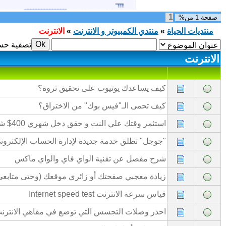
1
صفحة
1
من%
منتديات الحياة
»
منتدي الكمبيوتر و الانترنت
»
الانترنت
تصفية حس
الانترنت
كيف يساعدك يوتيوب على تحقيق ثروة؟
كيف تحمى الـ"فيس بوك" من الاختراق؟
استثمر وقتك علي النت و حقق دخل شهري 400$ شهريا
"جوجل" تطلق خدمة جديدة لإدارة الحساب الإلكترون
شرح مفصل عن تقنية الواي فاي والواي ماكس
زيادة معجبي صفحتك أو زائري موقعك (وحتى متابعي 
قياس سرعة الانترنت Internet speed test
احذر وصلات التجسس التي توضع في مقاهي الانترن