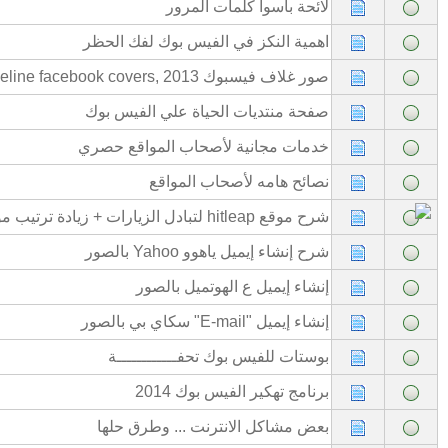
لائحة باسوأ كلمات المرور
اهمية النكز في الفيس بوك لفك الحظر
صور غلاف فيسبوك 2013 ,Timeline facebook covers و جوجل بلص
صفحة منتديات الحياة علي الفيس بوك
خدمات مجانية لأصحاب المواقع حصري
نصائح هامه لأصحاب المواقع
شرح موقع hitleap لتبادل الزيارات + زيادة ترتيب موقعك
شرح إنشاء إيميل ياهوو Yahoo بالصور
إنشاء إيميل ع الهوتميل بالصور
إنشاء إيميل "E-mail" سكاي بي بالصور
بوستات للفيس بوك تحفــــــــــــة
برنامج تهكير الفيس بوك 2014
بعض مشاكل الانترنت ... وطرق حلها