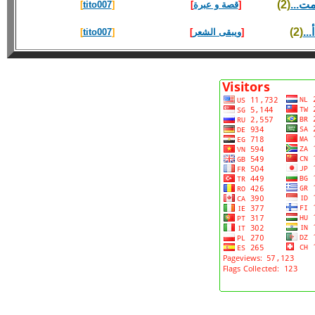
ت...
(2)
[
قصة و عبرة
]
[
tito007
]
..
(2)
[
ويبقى الشعر
]
[
tito007
]