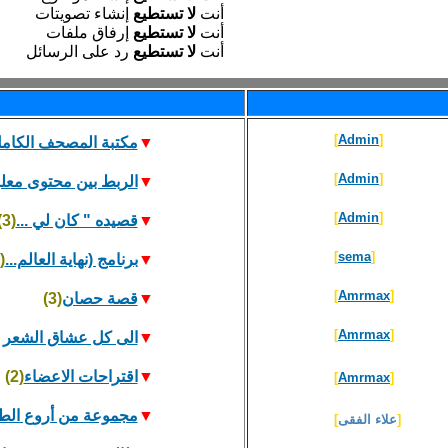
أنت
لا تستطيع
إنشاء تصويتات
أنت
لا تستطيع
إرفاق ملفات
أنت
لا تستطيع
رد على الرسائل
]
Admin
[
▼
مكتبة المصحف الكامل 
]
Admin
[
▼
الربط بين محتوى معلو.
]
Admin
[
▼
قصيده " كان لي ...
(3)
]
sema
[
▼
برنامج (نهاية العالم...
(3)
]
Amrmax
[
▼
قصة حصان
(3)
]
Amrmax
[
▼
الى كل عشاق الشعر 
▼
اقتراحات الاعضاء
(2)
]
Amrmax
[
▼
مجموعة من أروع الطر
[
علاء الفقى
]