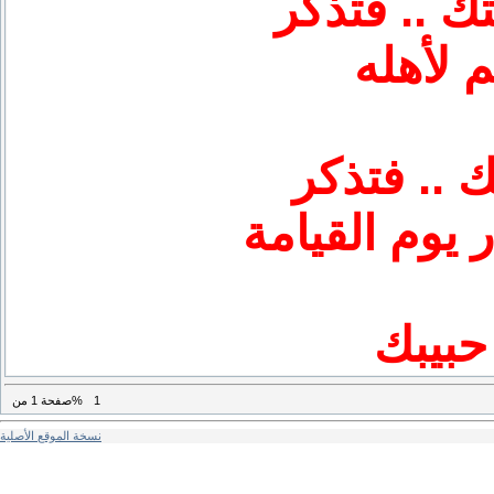
 لأهله
 يوم القيامة
حبيبك
1
من%
صفحة
1
نسخة الموقع الأصلية