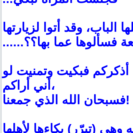
 الباب، وقد أتوا لزيارتها
لدامعة فسألوها عما بها؟؟
أذكركم فبكيت وتمنيت لو
أني أراكم،
فسبحان الله الذي جمعنا!
وهي (تبرّر) بكاءها لأهلها