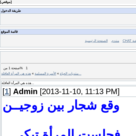
]
موقعي
[
طريقة الدخول
قائمة الموقع
ردشة
منتدى
الصفحة الرئيسية
1
من%
صفحة
1
هذه هي المرأة العاقلة...
منتديات الحياة
»
الأسرة المسلمة
»
هذه هي المرأة العاقلة...
[
1
]
Admin
[2013-11-10, 11:13 PM]
وقع شجار بين زوجيــن
...فجلست المرأة تبكي