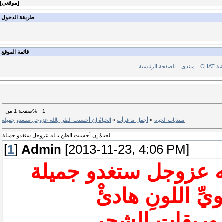
]
موقعي
[
طريقة الدخول
قائمة الموقع
ردشة
منتدى
الصفحة الرئيسية
1
من%
صفحة
1
منتديات الحياة
»
أجمل ما قرأت
»
الحياةُ إن أحسنت الظن يالله عزوجل ستغدو جميلة
الحياةُ إن أحسنت الظن يالله عزوجل ستغدو جميلة
[
1
]
Admin
[2013-11-23, 4:06 PM]
له عزوجل ستغدو جميلة
ِّ اللونِ هادئْ
وريقاتِ الشجر