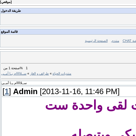
]
موقعي
[
طريقة الدخول
قائمة الموقع
ردشة
منتدى
الصفحة الرئيسية
1
من%
صفحة
1
منتديات الحياة
»
طرائف و الغاز
»
ســلااااام يــا أمــى
ســلااااام يــا أمــى
[
1
]
Admin
[2013-11-16, 11:46 PM]
ت لقى واحدة ست
بكى وبتبصله