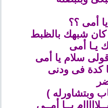
ا أمى ؟؟
ك يـا أمى
ولى سلام يا أمى
كدة فى ودنى
ضر
ب وبتشاورله )
ااااام يــا أمــى