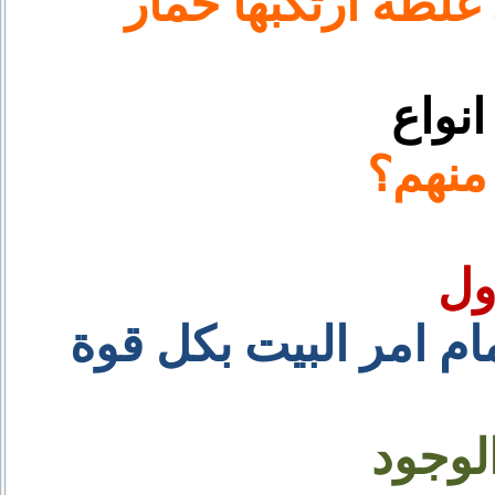
غلطة ارتكبها حمار
انواع
منهم؟
أول
م امر البيت بكل قوة
الوجود