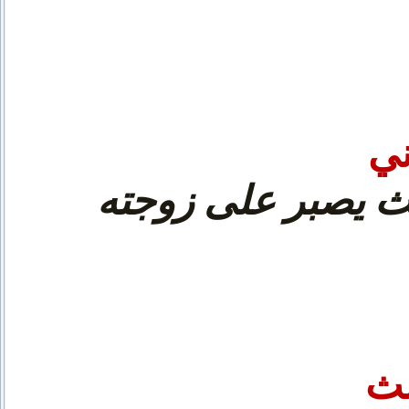
ني
ث يصبر على زوجته
لث