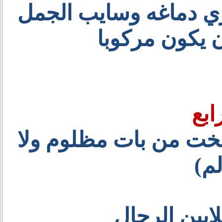
ي دماغه وسايب الجمل
ن يكون مركوبا
ابع
ابخت من بات مظلوم ولا
م)
لايين الرجال