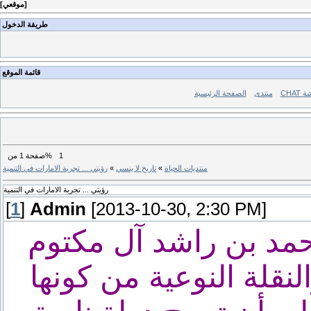
]
موقعي
[
طريقة الدخول
قائمة الموقع
ردشة
منتدى
الصفحة الرئيسية
1
من%
صفحة
1
منتديات الحياة
»
تاريخ لا ينسي
»
رؤيتي ... تجربة الامارات في التنمية
رؤيتي ... تجربة الامارات في التنمية
[
1
]
Admin
[2013-10-30, 2:30 PM]
مد بن راشد آل مكتوم
لنقلة النوعية من كونها