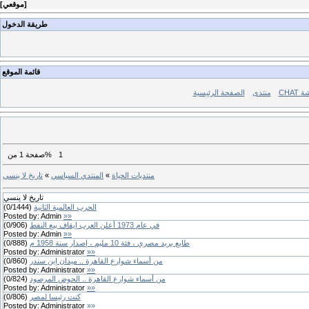
]
موقعي
[
طريقة الدخول
قائمة الموقع
ردشة
منتدى
الصفحة الرئيسية
1
من%
صفحة
1
منتديات الحياة
»
المنتدي السياسي
»
تاريخ لا ينسي
تاريخ لا ينسي
الحرب العالمية الثانية
(
1444
/
0
)
Posted by:
Admin
»»
في عام 1973 أعلن العرب إيقاف بيع النفط
(
906
/
0
)
Posted by:
Admin
»»
طابع بريد مصري ، فئة 10 مليم ، إصدار سنة 1958 م
(
888
/
0
)
Posted by:
Administrator
»»
من أسماء شوارع القاهرة .. ميدان إبن سندر
(
860
/
0
)
Posted by:
Administrator
»»
من أسماء شوارع القاهرة .. الحوض المرصود
(
824
/
0
)
Posted by:
Administrator
»»
كنت رئيسا لمصر
(
806
/
0
)
Posted by:
Administrator
»»