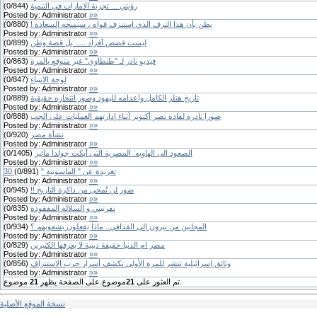
رؤيتي ... تجربة الامارات في التنمية
(
844
/
0
)
Posted by:
Administrator
»»
يظن بأن هذا الترف الذي استنزف قواه ، سيمنحه السعادة !
(
880
/
0
)
Posted by:
Administrator
»»
ليست قصص أفراد ..... بل قصة وطن
(
899
/
0
)
Posted by:
Administrator
»»
فيديو نادر لـ "طنطاوي" غير متوقع بالمرة
(
863
/
0
)
Posted by:
Administrator
»»
لوحة الانبياء
(
847
/
0
)
Posted by:
Administrator
»»
تاريخ هتلر الكامل واعدامه لليهود وصور انتحاره حقيقية
(
889
/
0
)
Posted by:
Administrator
»»
صورا نادرة لقادة نصر أكتوبر أثناء إدارتهم العمليات على الجب
(
888
/
0
)
Posted by:
Administrator
»»
نشأة مصر
(
920
/
0
)
Posted by:
Administrator
»»
الصعود الى الهاويه: المصرية التى أبكت جولدا مائير
(
1405
/
0
)
Posted by:
Administrator
»»
30 تغريدة عن " الماسونية "
(
891
/
0
)
Posted by:
Administrator
»»
صور لن تُمحى من ذاكرة التاريخ !!
(
945
/
0
)
Posted by:
Administrator
»»
نفرتيتي و السلالة المفقودة
(
835
/
0
)
Posted by:
Administrator
»»
المجانين من نيرون إلى القذافي.. ماذا يفعلون بشعوبهم ؟
(
934
/
0
)
Posted by:
Administrator
»»
مصر ام الدنيا حقيقة دينية لا يعرفها الكثيرين
(
829
/
0
)
Posted by:
Administrator
»»
وثائق إسرائيلية تنشر للمرة الأولى تكشف أسرار حرب الاستنزاف
(
856
/
0
)
Posted by:
Administrator
»»
موضوع.
تم العثور على
21
موضوع.على الصفحة يظهر
21
نسخة الموقع الأصلية